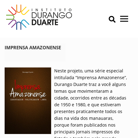
Skip
to
content
Primary Menu
IDD – Instituto Durango Duarte
Instituto Durango Duarte
IMPRENSA AMAZONENSE
Neste projeto, uma série especial
intitulada “Imprensa Amazonense”,
Durango Duarte traz a você alguns
temas que movimentaram a
cidade, ocorridos entre as décadas
de 1950 e 1980, e que estiveram
presentes praticamente todos os
dias na vida dos manauaras,
porque foram publicados nos
principais jornais impressos do