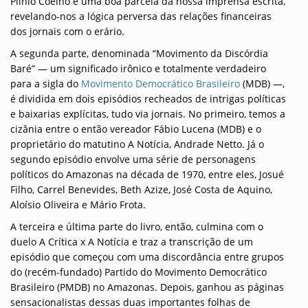
Plínio Coelho e uma boa parcela da nossa imprensa escrita,
revelando-nos a lógica perversa das relações financeiras
dos jornais com o erário.
A segunda parte, denominada “Movimento da Discórdia
Baré” — um significado irônico e totalmente verdadeiro
para a sigla do
Movimento Democrático Brasileiro
(MDB) —,
é dividida em dois episódios recheados de intrigas políticas
e baixarias explícitas, tudo via jornais. No primeiro, temos a
cizânia entre o então vereador Fábio Lucena (MDB) e o
proprietário do matutino A Notícia, Andrade Netto. Já o
segundo episódio envolve uma série de personagens
políticos do Amazonas na década de 1970, entre eles, Josué
Filho, Carrel Benevides, Beth Azize, José Costa de Aquino,
Aloísio Oliveira e Mário Frota.
A terceira e última parte do livro, então, culmina com o
duelo A Crítica x A Notícia e traz a transcrição de um
episódio que começou com uma discordância entre grupos
do (recém-fundado) Partido do Movimento Democrático
Brasileiro (PMDB) no Amazonas. Depois, ganhou as páginas
sensacionalistas dessas duas importantes folhas de