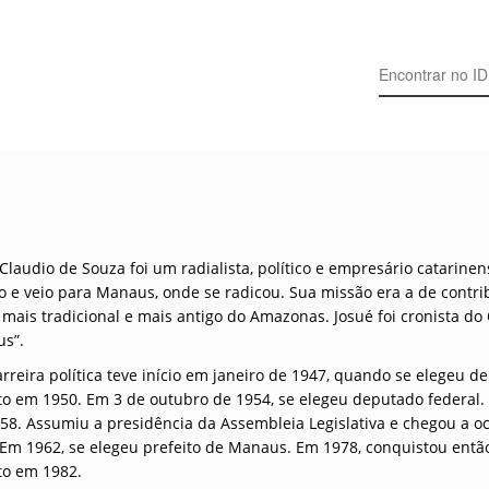
Search for:
Claudio de Souza foi um radialista, político e empresário catarine
ro e veio para Manaus, onde se radicou. Sua missão era a de contri
 mais tradicional e mais antigo do Amazonas. Josué foi cronista do 
s”.
rreira política teve início em janeiro de 1947, quando se elegeu d
ito em 1950. Em 3 de outubro de 1954, se elegeu deputado federal.
58. Assumiu a presidência da Assembleia Legislativa e chegou a o
 Em 1962, se elegeu prefeito de Manaus. Em 1978, conquistou entã
to em 1982.