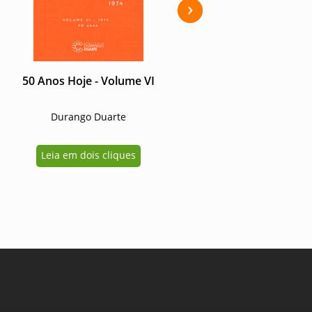
Next
50 Anos Hoje - Volume VI
Quando o Diário Oficia
viou guerra
Durango Duarte
Durango Duarte
Leia em dois cliques
Leia em dois cliques