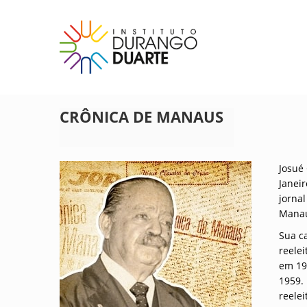
Skip
to
content
IDD – Instituto Durango Duarte
Instituto Durango Duarte
CRÔNICA DE MANAUS
Josué 
Janei
jornal
Manau
Sua ca
reele
em 19
1959.
reelei