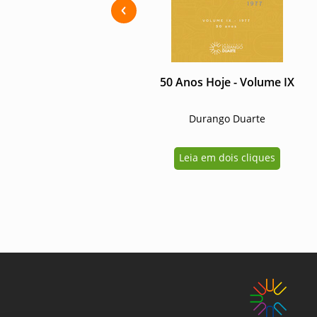
Previous
Uma breve história da
50 Anos Hoje - Volume IX
província do Amazonas
Durango Duarte
Durango Duarte
Leia em dois cliques
Leia em dois cliques