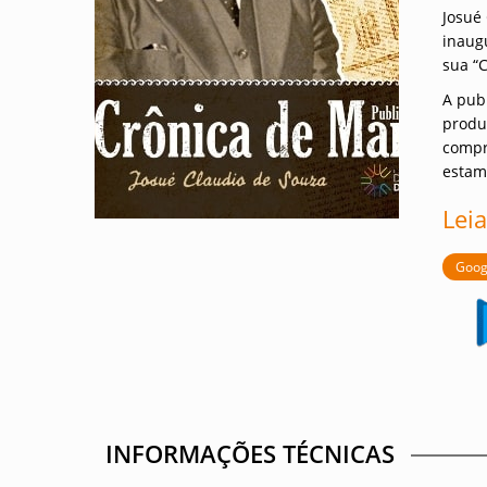
Josué
inaug
sua “C
A publ
produ
compr
estam
Leia
Goog
INFORMAÇÕES TÉCNICAS