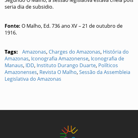
Segundo O Malho, a sessão legislativa estava cheia pois
seria dia de subsidio.
Fonte:
O Malho, Ed. 736 ano XV – 21 de outubro de
1916.
Tags:
Amazonas
,
Charges do Amazonas
,
História do
Amazonas
,
Iconografia Amazonense
,
Iconografia de
Manaus
,
IDD
,
Instituto Durango Duarte
,
Políticos
Amazonenses
,
Revista O Malho
,
Sessão da Assembleia
Legislativa do Amazonas