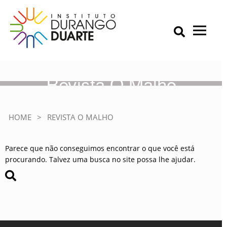
Skip
to
content
Primary Menu
IDD – Instituto Durango Duarte
Instituto Durango Duarte
Revista O Malho
HOME
>
REVISTA O MALHO
Parece que não conseguimos encontrar o que você está
procurando. Talvez uma busca no site possa lhe ajudar.