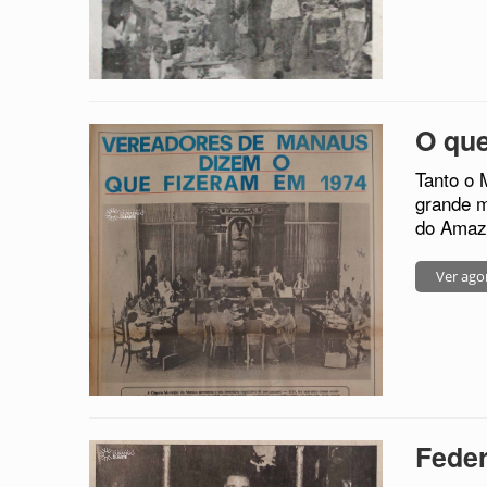
O que
Tanto o 
grande m
do Amaz
Ver ago
Fede