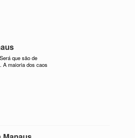
naus
 Será que são de
. A maioria dos caos
m Manaus