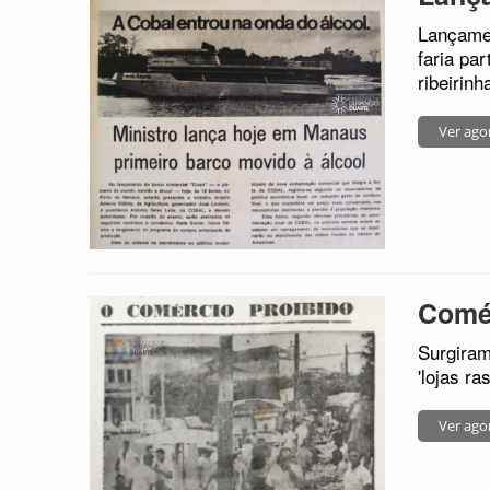
Lançamen
faria pa
ribeirinh
Ver ago
Comér
Surgira
'lojas ra
Ver ago