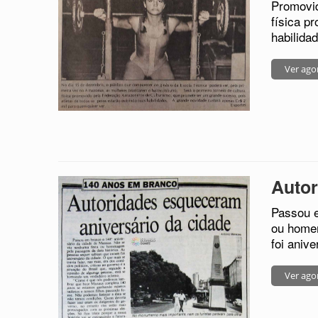
Promovid
física p
habilida
Ver ago
Autor
Passou e
ou homen
foi anive
Ver ago