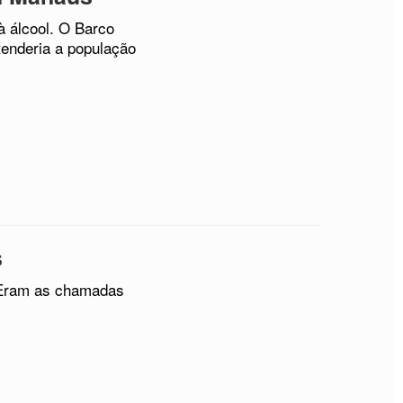
à álcool. O Barco
tenderia a população
s
 Eram as chamadas