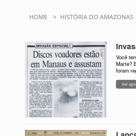
HOME
>
HISTÓRIA DO AMAZONAS
Invas
Você tem
Marte? E
foram reg
Ver ago
Lança