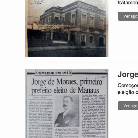
tratamen
Ver ago
Jorge
Começou 
eleição 
Ver ago