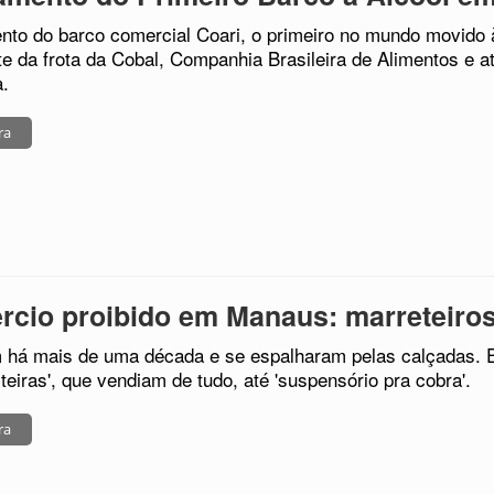
to do barco comercial Coari, o primeiro no mundo movido 
rte da frota da Cobal, Companhia Brasileira de Alimentos e a
a.
ra
cio proibido em Manaus: marreteiro
m há mais de uma década e se espalharam pelas calçadas.
steiras', que vendiam de tudo, até 'suspensório pra cobra'.
ra