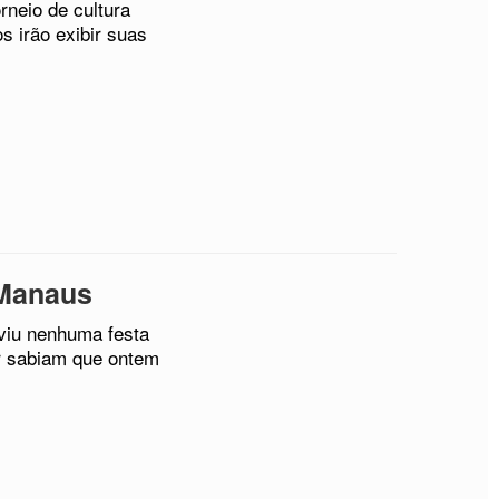
neio de cultura
s irão exibir suas
 Manaus
viu nenhuma festa
r sabiam que ontem