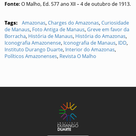
Fonte:
O Malho, Ed. 577 ano XII – 4 de outubro de 1913.
Tags:
Amazonas
,
Charges do Amazonas
,
Curiosidade
de Manaus
,
Foto Antiga de Manaus
,
Greve em favor da
Borracha
,
História de Manaus
,
História do Amazonas
,
Iconografia Amazonense
,
Iconografia de Manaus
,
IDD
,
Instituto Durango Duarte
,
Interior do Amazonas
,
Políticos Amazonenses
,
Revista O Malho