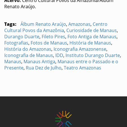
Acervo:
Centro Cultural Povos da Amazônia/Álbum
Renato Araújo.
Tags:
Álbum Renato Araújo
,
Amazonas
,
Centro
Cultural Povos da Amazônia
,
Curiosidade de Manaus
,
Durango Duarte
,
Fileto Pires
,
Foto Antiga de Manaus
,
Fotografias
,
Fotos de Manaus
,
História de Manaus
,
História do Amazonas
,
Iconografia Amazonense
,
Iconografia de Manaus
,
IDD
,
Instituto Durango Duarte
,
Manaus
,
Manaus Antiga
,
Manaus entre o Passado e o
Presente
,
Rua Dez de Julho
,
Teatro Amazonas