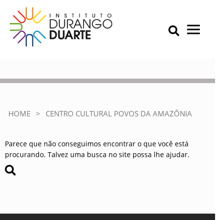
Skip
to
content
Primary Menu
IDD – Instituto Durango Duarte
Instituto Durango Duarte
Centro Cultural Povos da
Amazônia
HOME
>
CENTRO CULTURAL POVOS DA AMAZÔNIA
Parece que não conseguimos encontrar o que você está
procurando. Talvez uma busca no site possa lhe ajudar.