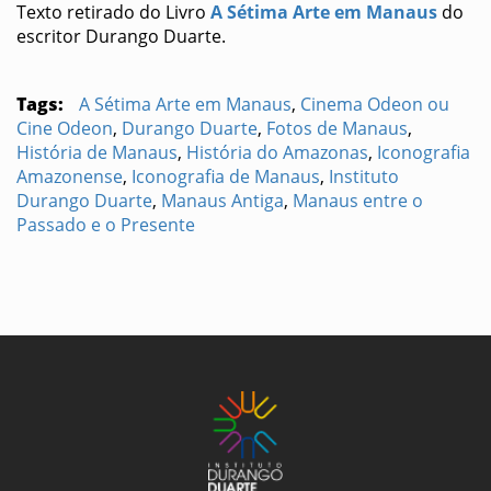
Texto retirado do Livro
A Sétima Arte em Manaus
do
escritor Durango Duarte.
Tags:
A Sétima Arte em Manaus
,
Cinema Odeon ou
Cine Odeon
,
Durango Duarte
,
Fotos de Manaus
,
História de Manaus
,
História do Amazonas
,
Iconografia
Amazonense
,
Iconografia de Manaus
,
Instituto
Durango Duarte
,
Manaus Antiga
,
Manaus entre o
Passado e o Presente