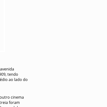
 avenida
909, tendo
dio ao lado do
 outro cinema
treia foram