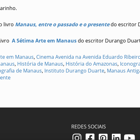
arinho.
o livro
Manaus, entre o passado e o presente
do escritor 
Livro
A Sétima Arte em Manaus
do escritor Durango Duar
rte em Manaus
,
Cinema Avenida na Avenida Eduardo Ribeir
Manaus
,
História de Manaus
,
História do Amazonas
,
Iconogra
ografia de Manaus
,
Instituto Durango Duarte
,
Manaus Antig
sente
REDES SOCIAIS