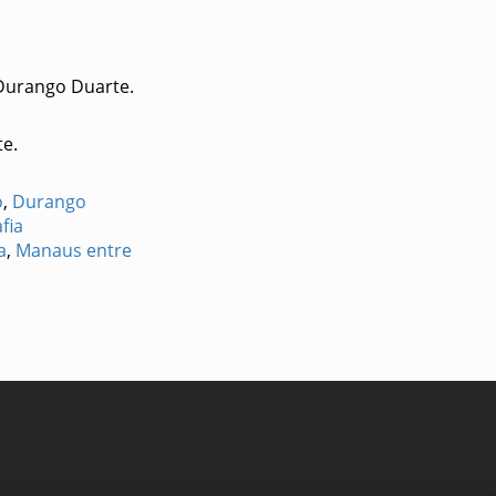
Durango Duarte.
te.
o
,
Durango
fia
a
,
Manaus entre