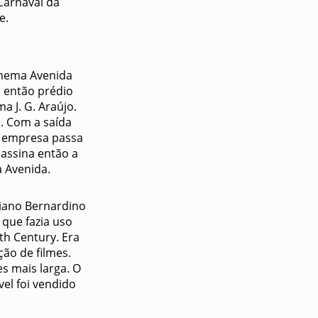
Carnaval da
e.
inema Avenida
o então prédio
a J. G. Araújo.
o. Com a saída
a empresa passa
 assina então a
 Avenida.
riano Bernardino
 que fazia uso
th Century. Era
ão de filmes.
s mais larga. O
el foi vendido