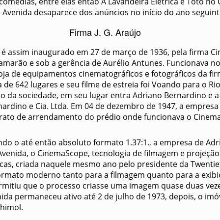
comédias, entre elas então A Lavandeira Elétrica e Totó no 
Avenida desaparece dos anúncios no início do ano seguint
Firma J. G. Araújo
e é assim inaugurado em 27 de março de 1936, pela firma C
Lamarão e sob a gerência de Aurélio Antunes. Funcionava n
oja de equipamentos cinematográficos e fotográficos da firm
 de 642 lugares e seu filme de estreia foi Voando para o Ri
o da sociedade, em seu lugar entra Adriano Bernardino e 
ernardino e Cia. Ltda. Em 04 de dezembro de 1947, a empresa
rato de arrendamento do prédio onde funcionava o Cinema
ndo o até então absoluto formato 1.37:1., a empresa de Ad
Avenida, o CinemaScope, tecnologia de filmagem e projeção
cas, criada naquele mesmo ano pelo presidente da Twentie
formato moderno tanto para a filmagem quanto para a exibiç
rmitiu que o processo criasse uma imagem quase duas veze
da permaneceu ativo até 2 de julho de 1973, depois, o imóv
himol.