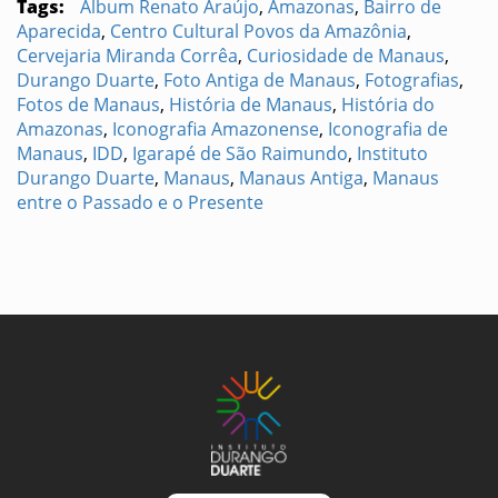
Tags:
Álbum Renato Araújo
,
Amazonas
,
Bairro de
Aparecida
,
Centro Cultural Povos da Amazônia
,
Cervejaria Miranda Corrêa
,
Curiosidade de Manaus
,
Durango Duarte
,
Foto Antiga de Manaus
,
Fotografias
,
Fotos de Manaus
,
História de Manaus
,
História do
Amazonas
,
Iconografia Amazonense
,
Iconografia de
Manaus
,
IDD
,
Igarapé de São Raimundo
,
Instituto
Durango Duarte
,
Manaus
,
Manaus Antiga
,
Manaus
entre o Passado e o Presente