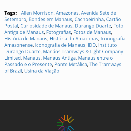
Tags:
Allen Morrison
,
Amazonas
,
Avenida Sete de
Setembro
,
Bondes em Manaus
,
Cachoeirinha
,
Cartão
Postal
,
Curiosidade de Manaus
,
Durango Duarte
,
Foto
Antiga de Manaus
,
Fotografias
,
Fotos de Manaus
,
História de Manaus
,
História do Amazonas
,
Iconografia
Amazonense
,
Iconografia de Manaus
,
IDD
,
Instituto
Durango Duarte
,
Manáos Tramways & Light Company
Limited
,
Manaus
,
Manaus Antiga
,
Manaus entre o
Passado e o Presente
,
Ponte Metálica
,
The Tramways
of Brazil
,
Usina da Viação