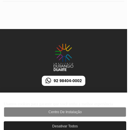
92 98404-0002
Usamos cookies para garantir que você tenha a melhor experiência
Centro De Instalação
© 2026 Instituto Durango Duarte - Todos os direitos reservados.
Desativar Todos