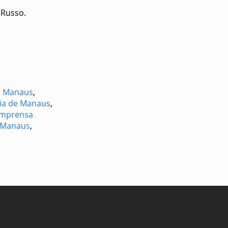
 Russo.
e Manaus
,
ria de Manaus
,
Imprensa
Manaus
,