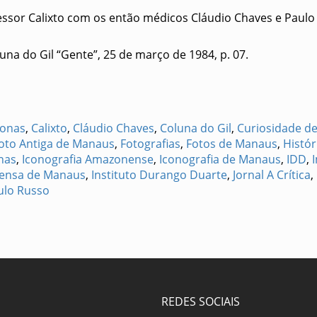
essor Calixto com os então médicos Cláudio Chaves e Paulo
oluna do Gil “Gente”, 25 de março de 1984, p. 07.
onas
,
Calixto
,
Cláudio Chaves
,
Coluna do Gil
,
Curiosidade d
oto Antiga de Manaus
,
Fotografias
,
Fotos de Manaus
,
Histó
nas
,
Iconografia Amazonense
,
Iconografia de Manaus
,
IDD
,
ensa de Manaus
,
Instituto Durango Duarte
,
Jornal A Crítica
,
ulo Russo
REDES SOCIAIS