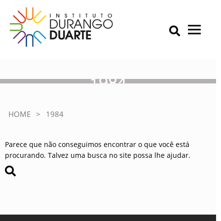
Skip
to
content
Primary Menu
IDD – Instituto Durango Duarte
Instituto Durango Duarte
1984
HOME
>
1984
Parece que não conseguimos encontrar o que você está
procurando. Talvez uma busca no site possa lhe ajudar.