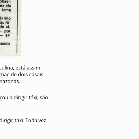
ulina, está assim
mãe de dois casais
Amazonas.
u a dirigir táxi, são
igir táxi. Toda vez