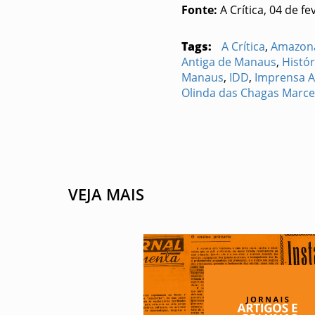
Fonte:
A Crítica, 04 de fe
Tags:
A Crítica
,
Amazon
Antiga de Manaus
,
Histó
Manaus
,
IDD
,
Imprensa 
Olinda das Chagas Marc
VEJA MAIS