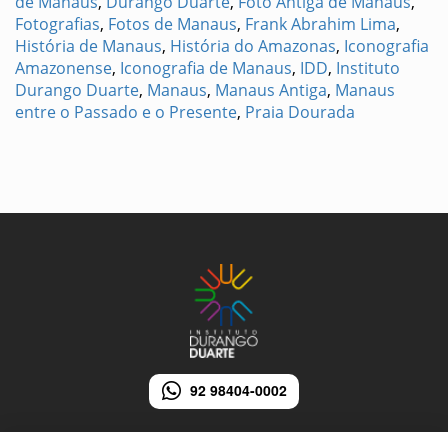
de Manaus
,
Durango Duarte
,
Foto Antiga de Manaus
,
Fotografias
,
Fotos de Manaus
,
Frank Abrahim Lima
,
História de Manaus
,
História do Amazonas
,
Iconografia
Amazonense
,
Iconografia de Manaus
,
IDD
,
Instituto
Durango Duarte
,
Manaus
,
Manaus Antiga
,
Manaus
entre o Passado e o Presente
,
Praia Dourada
92 98404-0002