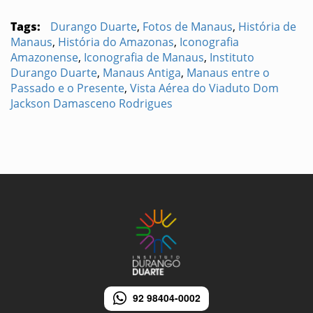
Tags:
Durango Duarte
,
Fotos de Manaus
,
História de
Manaus
,
História do Amazonas
,
Iconografia
Amazonense
,
Iconografia de Manaus
,
Instituto
Durango Duarte
,
Manaus Antiga
,
Manaus entre o
Passado e o Presente
,
Vista Aérea do Viaduto Dom
Jackson Damasceno Rodrigues
92 98404-0002