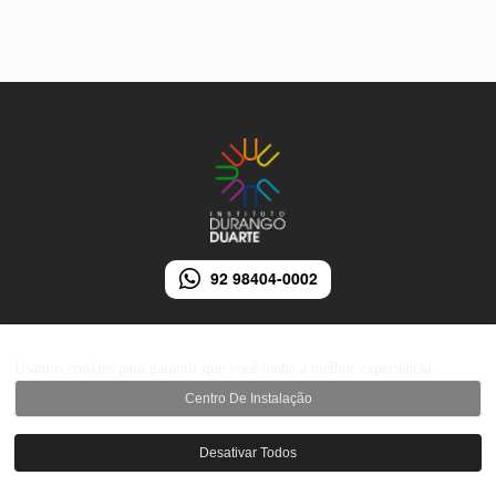
92 98404-0002
Usamos cookies para garantir que você tenha a melhor experiência
Centro De Instalação
© 2026 Instituto Durango Duarte - Todos os direitos reservados.
Desativar Todos
Desenvolvido por iMarketing Agência Digital