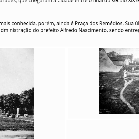
árabes, que chegaram à Cidade entre o final do século XIX e 
ais conhecida, porém, ainda é Praça dos Remédios. Sua ú
administração do prefeito Alfredo Nascimento, sendo entre