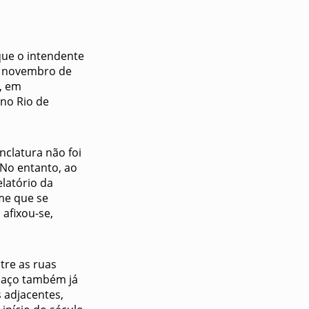
que o intendente
de novembro de
, em
no Rio de
clatura não foi
 No entanto, ao
elatório da
me que se
afixou-se,
tre as ruas
spaço também já
 adjacentes,