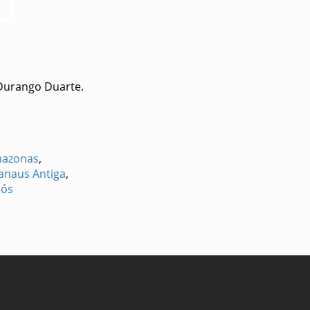
Durango Duarte.
mazonas
,
anaus Antiga
,
jós