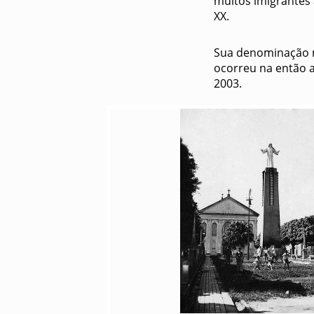
muitos imigrantes 
XX.
Sua denominação m
ocorreu na então 
2003.