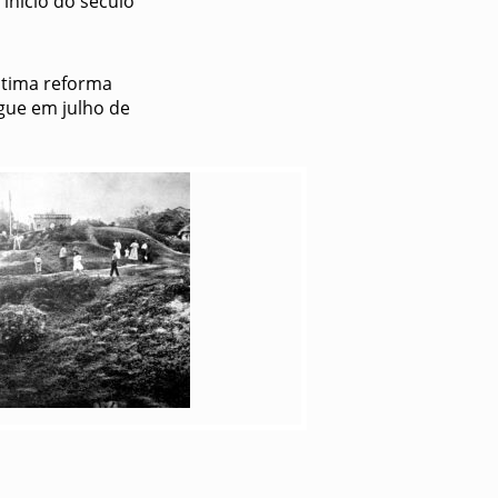
início do século
ltima reforma
gue em julho de