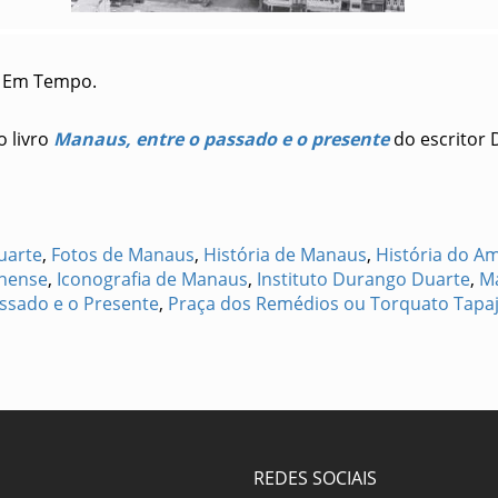
 Em Tempo.
o livro
Manaus, entre o passado e o presente
do escritor 
uarte
,
Fotos de Manaus
,
História de Manaus
,
História do A
onense
,
Iconografia de Manaus
,
Instituto Durango Duarte
,
M
ssado e o Presente
,
Praça dos Remédios ou Torquato Tapa
REDES SOCIAIS