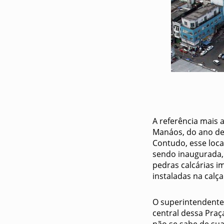
A referência mais 
Manáos, do ano de
Contudo, esse loca
sendo inaugurada, 
pedras calcárias i
instaladas na calç
O superintendente
central dessa Praç
não se sabe de sua