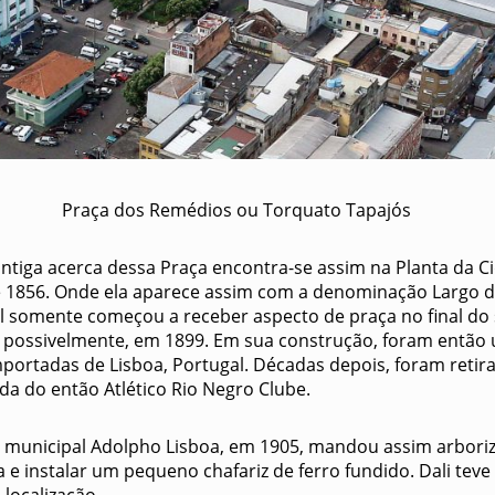
Praça dos Remédios ou Torquato Tapajós
antiga acerca dessa Praça encontra-se assim na Planta da C
 1856. Onde ela aparece assim com a denominação Largo 
l somente começou a receber aspecto de praça no final do 
possivelmente, em 1899. Em sua construção, foram então u
mportadas de Lisboa, Portugal. Décadas depois, foram retira
ada do então Atlético Rio Negro Clube.
 municipal Adolpho Lisboa, em 1905, mandou assim arboriz
a e instalar um pequeno chafariz de ferro fundido. Dali tev
 localização.