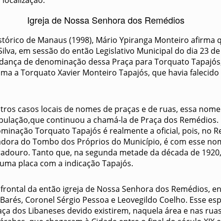
Igreja de Nossa Senhora dos Remédios
istórico de Manaus (1998), Mário Ypiranga Monteiro afirma 
 Silva, em sessão do então Legislativo Municipal do dia 23 
dança de denominação dessa Praça para Torquato Tapajós
 a Torquato Xavier Monteiro Tapajós, que havia falecido 
ros casos locais de nomes de praças e de ruas, essa nomen
opulação,que continuou a chamá-la de Praça dos Remédios.
minação Torquato Tapajós é realmente a oficial, pois, no R
dora do Tombo dos Próprios do Município, é com esse no
radouro. Tanto que, na segunda metade da década de 1920, 
uma placa com a indicação Tapajós.
 frontal da então igreja de Nossa Senhora dos Remédios, en
Barés, Coronel Sérgio Pessoa e Leovegildo Coelho. Esse e
ça dos Libaneses devido existirem, naquela área e nas ruas