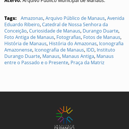
Acervo:
Arquivo Público Municipal de Manaus.
Tags:
Amazonas
,
Arquivo Público de Manaus
,
Avenida
Eduardo Ribeiro
,
Catedral de Nossa Senhora da
Conceição
,
Curiosidade de Manaus
,
Durango Duarte
,
Foto Antiga de Manaus
,
Fotografias
,
Fotos de Manaus
,
História de Manaus
,
História do Amazonas
,
Iconografia
Amazonense
,
Iconografia de Manaus
,
IDD
,
Instituto
Durango Duarte
,
Manaus
,
Manaus Antiga
,
Manaus
entre o Passado e o Presente
,
Praça da Matriz