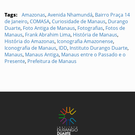
Tags:
Amazonas
,
Avenida Nhamundá
,
Bairro Praça 14
de Janeiro
,
COMASA
,
Curiosidade de Manaus
,
Durango
Duarte
,
Foto Antiga de Manaus
,
Fotografias
,
Fotos de
Manaus
,
Frank Abrahim Lima
,
História de Manaus
,
História do Amazonas
,
Iconografia Amazonense
,
Iconografia de Manaus
,
IDD
,
Instituto Durango Duarte
,
Manaus
,
Manaus Antiga
,
Manaus entre o Passado e o
Presente
,
Prefeitura de Manaus