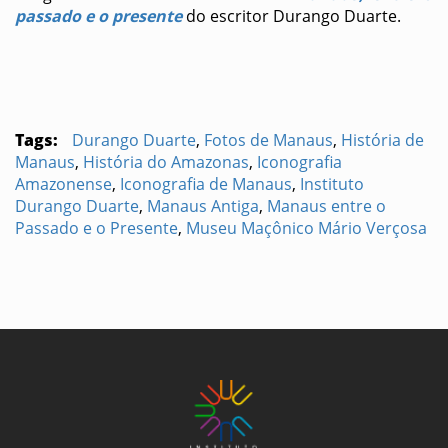
passado e o presente
do escritor Durango Duarte.
Tags:
Durango Duarte
,
Fotos de Manaus
,
História de
Manaus
,
História do Amazonas
,
Iconografia
Amazonense
,
Iconografia de Manaus
,
Instituto
Durango Duarte
,
Manaus Antiga
,
Manaus entre o
Passado e o Presente
,
Museu Maçônico Mário Verçosa