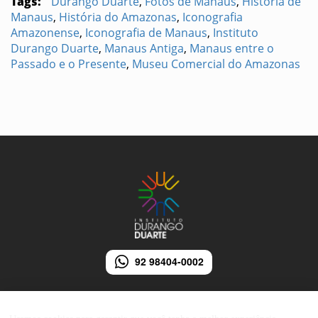
Tags:
Durango Duarte
,
Fotos de Manaus
,
História de
Manaus
,
História do Amazonas
,
Iconografia
Amazonense
,
Iconografia de Manaus
,
Instituto
Durango Duarte
,
Manaus Antiga
,
Manaus entre o
Passado e o Presente
,
Museu Comercial do Amazonas
92 98404-0002