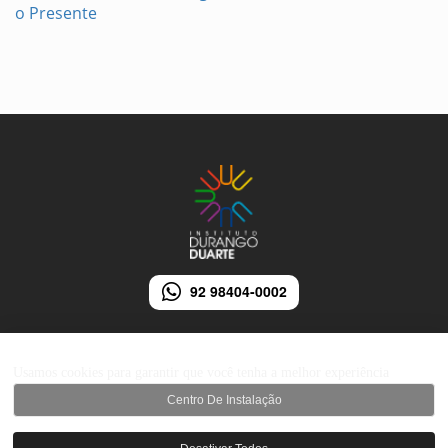
o Presente
92 98404-0002
Usamos cookies para garantir que você tenha a melhor experiência
Centro De Instalação
© 2026 Instituto Durango Duarte - Todos os direitos reservados.