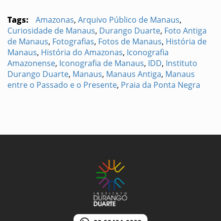
Tags:
Amazonas
,
Arquivo Público de Manaus
,
Curiosidade de Manaus
,
Durango Duarte
,
Foto Antiga
de Manaus
,
Fotografias
,
Fotos de Manaus
,
História de
Manaus
,
História do Amazonas
,
Iconografia
Amazonense
,
Iconografia de Manaus
,
IDD
,
Instituto
Durango Duarte
,
Manaus
,
Manaus Antiga
,
Manaus
entre o Passado e o Presente
,
Praia da Ponta Negra