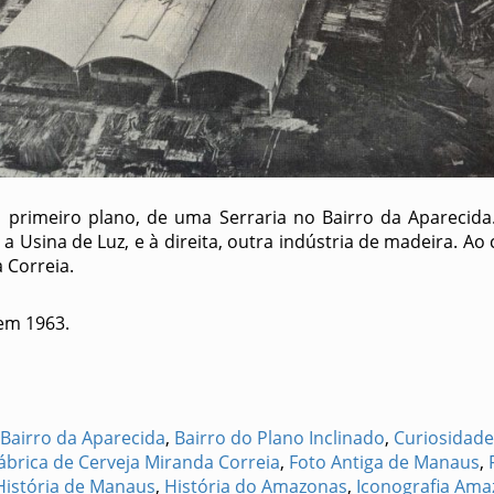
primeiro plano, de uma Serraria no Bairro da Aparecida.
a Usina de Luz, e à direita, outra indústria de madeira. Ao 
 Correia.
em 1963.
Bairro da Aparecida
,
Bairro do Plano Inclinado
,
Curiosidad
ábrica de Cerveja Miranda Correia
,
Foto Antiga de Manaus
,
História de Manaus
,
História do Amazonas
,
Iconografia Am