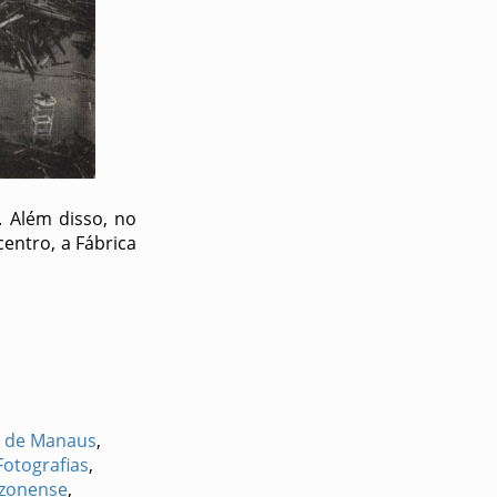
 Além disso, no
centro, a Fábrica
e de Manaus
,
Fotografias
,
azonense
,