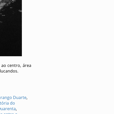
 ao centro, área
Educandos.
rango Duarte
,
tória do
Quarenta
,