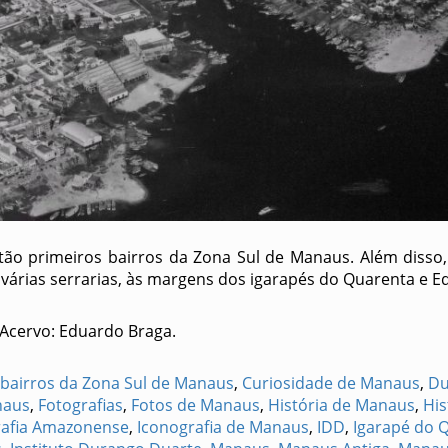
tão primeiros bairros da Zona Sul de Manaus. Além disso,
várias serrarias, às margens dos igarapés do Quarenta e 
 Acervo: Eduardo Braga.
bairros da Zona Sul de Manaus
,
Curiosidade de Manaus
,
Du
naus
,
Fotografias
,
Fotos de Manaus
,
História de Manaus
,
His
rafia Amazonense
,
Iconografia de Manaus
,
IDD
,
Igarapé do 