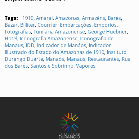
Tags:
1910
,
Amaral
,
Amazonas
,
Armazéns
,
Bares
,
Bazar
,
Billiter
,
Courrier
,
Embarcações
,
Empórios
,
Fotografias
,
Funilaria Amazonense
,
George Huebner
,
Hotel
,
Iconografia Amazonense
,
Iconografia de
Manaus
,
IDD
,
Indicador de Manáos
,
Indicador
Illustrado do Estado do Amazonas de 1910
,
Instituto
Durango Duarte
,
Manaós
,
Manaus
,
Restaurantes
,
Rua
dos Barés
,
Santos e Sobrinho
,
Vapores