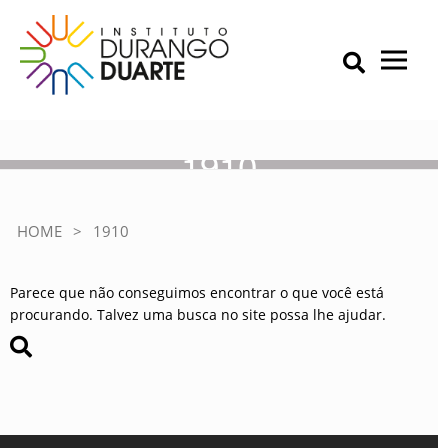
Skip
to
content
Primary Menu
IDD – Instituto Durango Duarte
Instituto Durango Duarte
1910
HOME
>
1910
Parece que não conseguimos encontrar o que você está
procurando. Talvez uma busca no site possa lhe ajudar.