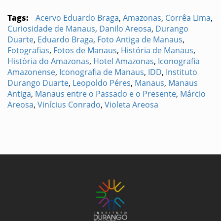
Tags:
Acervo Eduardo Braga
,
Amazonas
,
Corrêa Lima
,
Curiosidade de Manaus
,
Danilo Areosa
,
Durango
Duarte
,
Eduardo Braga
,
Foto Antiga de Manaus
,
Fotografias
,
Fotos de Manaus
,
História de Manaus
,
História do Amazonas
,
Hotel Amazonas
,
Iconografia
Amazonense
,
Iconografia de Manaus
,
IDD
,
Instituto
Durango Duarte
,
Leopoldo Péres
,
Manaus
,
Manaus
Antiga
,
Manaus entre o Passado e o Presente
,
Márcio
Areosa
,
Vinícius Conrado
,
Violeta Areosa