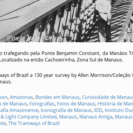
 trafegando pela Ponte Benjamin Constant, da Manáos T
Localizado na então Cachoeirinha, Zona Sul de Manaus.
ys of Brazil a 130 year survey by Allen Morrison/Coleção
naus.
ison
,
Amazonas
,
Bondes em Manaus
,
Curiosidade de Manau
ga de Manaus
,
Fotografias
,
Fotos de Manaus
,
História de Ma
rafia Amazonense
,
Iconografia de Manaus
,
IDD
,
Instituto D
& Light Company Limited
,
Manaus
,
Manaus Antiga
,
Manaus 
nte
,
The Tramways of Brazil