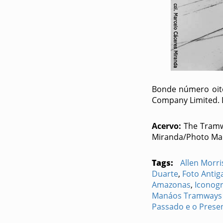
Bonde número oito
Company Limited. 
Acervo:
The Tramwa
Miranda/Photo Ma
Tags:
Allen Morr
Duarte
,
Foto Anti
Amazonas
,
Iconog
Manáos Tramways 
Passado e o Prese