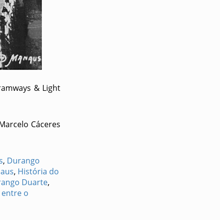
ramways & Light
 Marcelo Cáceres
s
,
Durango
naus
,
História do
urango Duarte
,
entre o