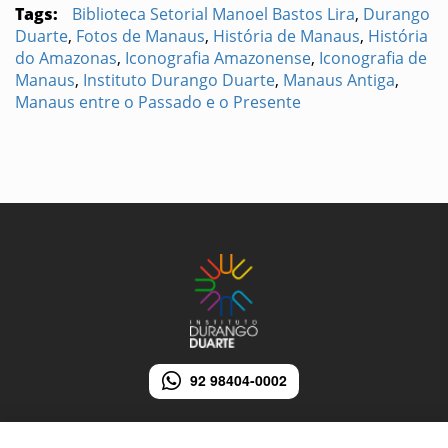
Tags:
Biblioteca Setorial Manoel Bastos Lira
,
Durango
Duarte
,
Fotos de Manaus
,
História de Manaus
,
História
do Amazonas
,
Iconografia Amazonense
,
Iconografia de
Manaus
,
Instituto Durango Duarte
,
Manaus Antiga
,
Manaus entre o Passado e o Presente
92 98404-0002