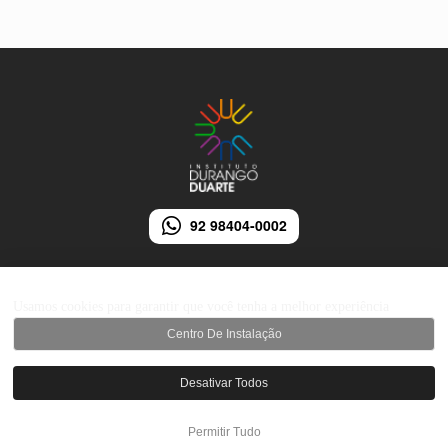
92 98404-0002
Usamos cookies para garantir que você tenha a melhor experiência
Centro De Instalação
© 2026 Instituto Durango Duarte - Todos os direitos reservados.
Desativar Todos
Desenvolvido por iMarketing Agência Digital
Permitir Tudo