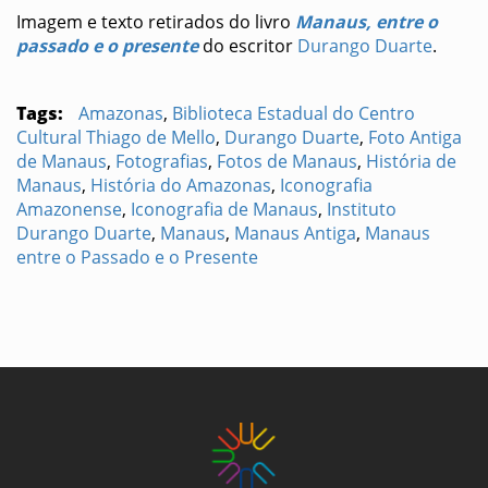
Imagem e texto retirados do livro
Manaus, entre o
passado e o presente
do escritor
Durango Duarte
.
Tags:
Amazonas
,
Biblioteca Estadual do Centro
Cultural Thiago de Mello
,
Durango Duarte
,
Foto Antiga
de Manaus
,
Fotografias
,
Fotos de Manaus
,
História de
Manaus
,
História do Amazonas
,
Iconografia
Amazonense
,
Iconografia de Manaus
,
Instituto
Durango Duarte
,
Manaus
,
Manaus Antiga
,
Manaus
entre o Passado e o Presente