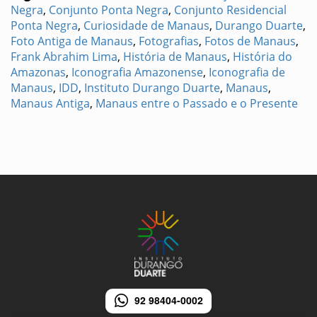
Negra
,
Conjunto Ponta Negra
,
Conjunto Residencial
Ponta Negra
,
Curiosidade de Manaus
,
Durango Duarte
,
Foto Antiga de Manaus
,
Fotografias
,
Fotos de Manaus
,
Frank Abrahim Lima
,
História de Manaus
,
História do
Amazonas
,
Iconografia Amazonense
,
Iconografia de
Manaus
,
IDD
,
Instituto Durango Duarte
,
Manaus
,
Manaus Antiga
,
Manaus entre o Passado e o Presente
92 98404-0002