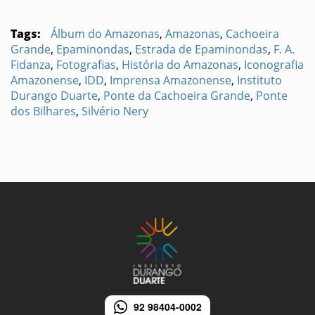
Tags:
Álbum do Amazonas
,
Amazonas
,
Cachoeira
Grande
,
Epaminondas
,
Estrada de Epaminondas
,
F. A.
Fidanza
,
Fotografias
,
História do Amazonas
,
Iconografia
Amazonense
,
IDD
,
Imprensa Amazonense
,
Instituto
Durango Duarte
,
Ponte da Cachoeira Grande
,
Ponte
dos Bilhares
,
Silvério Nery
92 98404-0002