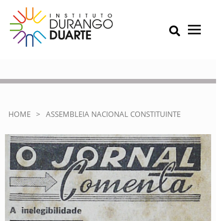
Skip
to
content
Primary Menu
IDD – Instituto Durango Duarte
Instituto Durango Duarte
Assembleia Nacional
Constituinte
HOME
>
ASSEMBLEIA NACIONAL CONSTITUINTE