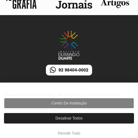
92 98404-0002
Usamos cookies para garantir que você tenha a melhor experiência
Centro De Instalação
© 2026 Instituto Durango Duarte - Todos os direitos reservados.
Desativar Todos
Desenvolvido por iMarketing Agência Digital
Permitir Tudo