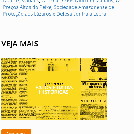
Duarte
,
Manaus
,
O Jornal
,
O Pescado em Manaus
,
Os
Preços Altos do Peixe
,
Sociedade Amazonense de
Proteção aos Lázaros e Defesa contra a Lepra
VEJA MAIS
Ver mais