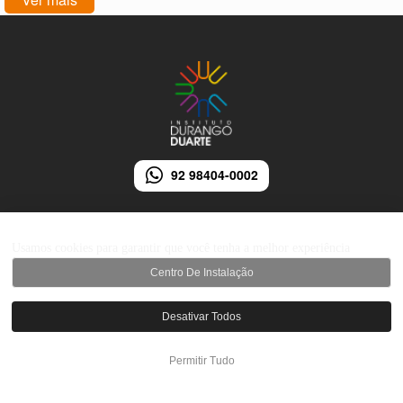
92 98404-0002
Usamos cookies para garantir que você tenha a melhor experiência
Centro De Instalação
© 2026 Instituto Durango Duarte - Todos os direitos reservados.
Desativar Todos
Desenvolvido por iMarketing Agência Digital
Permitir Tudo