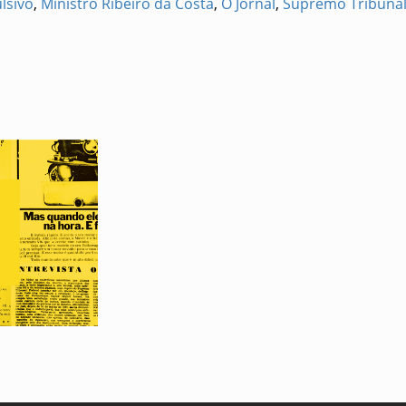
lsivo
,
Ministro Ribeiro da Costa
,
O Jornal
,
Supremo Tribunal