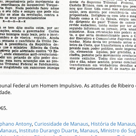
bunal Federal um Homem Impulsivo. As atitudes de Ribeiro 
dade.
965.
ophano Antony
,
Curiosidade de Manaus
,
História de Manaus
 Manaus
,
Instituto Durango Duarte
,
Manaus
,
Ministro do Su