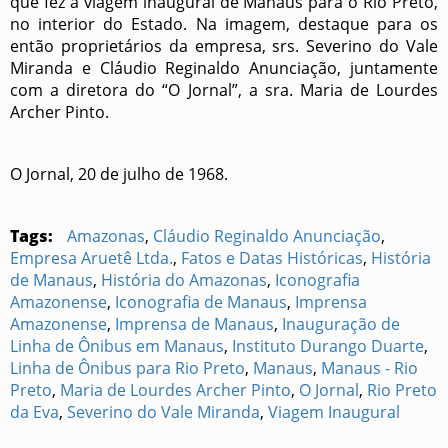
que fez a viagem inaugural de Manaus para o Rio Preto,
no interior do Estado. Na imagem, destaque para os
então proprietários da empresa, srs. Severino do Vale
Miranda e Cláudio Reginaldo Anunciação, juntamente
com a diretora do “O Jornal”, a sra. Maria de Lourdes
Archer Pinto.
O Jornal, 20 de julho de 1968.
Tags:
Amazonas
,
Cláudio Reginaldo Anunciação
,
Empresa Aruetê Ltda.
,
Fatos e Datas Históricas
,
História
de Manaus
,
História do Amazonas
,
Iconografia
Amazonense
,
Iconografia de Manaus
,
Imprensa
Amazonense
,
Imprensa de Manaus
,
Inauguração de
Linha de Ônibus em Manaus
,
Instituto Durango Duarte
,
Linha de Ônibus para Rio Preto
,
Manaus
,
Manaus - Rio
Preto
,
Maria de Lourdes Archer Pinto
,
O Jornal
,
Rio Preto
da Eva
,
Severino do Vale Miranda
,
Viagem Inaugural