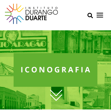
Skip
to
content
Primary Menu
IDD – Instituto Durango Duarte
Instituto Durango Duarte