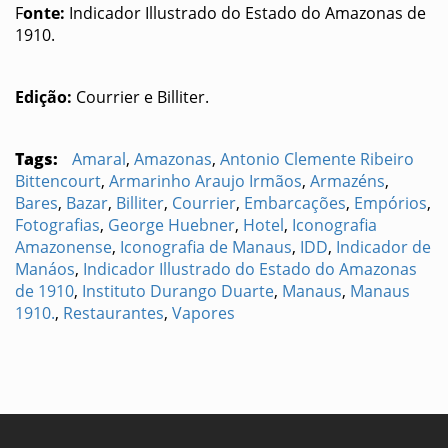
F
onte:
Indicador Illustrado do Estado do Amazonas de
1910.
Edição:
Courrier e Billiter.
Tags:
Amaral
,
Amazonas
,
Antonio Clemente Ribeiro
Bittencourt
,
Armarinho Araujo Irmãos
,
Armazéns
,
Bares
,
Bazar
,
Billiter
,
Courrier
,
Embarcações
,
Empórios
,
Fotografias
,
George Huebner
,
Hotel
,
Iconografia
Amazonense
,
Iconografia de Manaus
,
IDD
,
Indicador de
Manáos
,
Indicador Illustrado do Estado do Amazonas
de 1910
,
Instituto Durango Duarte
,
Manaus
,
Manaus
1910.
,
Restaurantes
,
Vapores