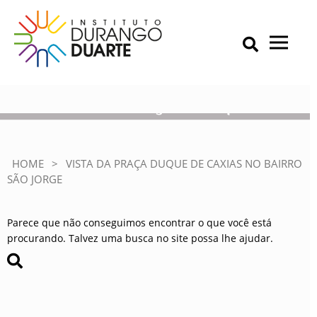
Skip
to
content
Primary Menu
IDD – Instituto Durango Duarte
Instituto Durango Duarte
Vista da Praça Duque de
Caxias no Bairro São Jorge
HOME
>
VISTA DA PRAÇA DUQUE DE CAXIAS NO BAIRRO
SÃO JORGE
Parece que não conseguimos encontrar o que você está
procurando. Talvez uma busca no site possa lhe ajudar.