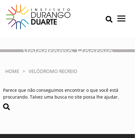
Skip
to
content
Primary Menu
IDD – Instituto Durango Duarte
Instituto Durango Duarte
Velódromo Recreio
HOME
>
VELÓDROMO RECREIO
Parece que não conseguimos encontrar o que você está
procurando. Talvez uma busca no site possa lhe ajudar.