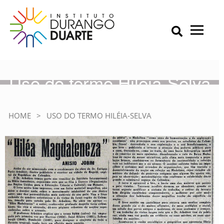
Skip
to
content
Primary Menu
IDD – Instituto Durango Duarte
Instituto Durango Duarte
Uso do termo Hiléia-Selva
HOME
>
USO DO TERMO HILÉIA-SELVA