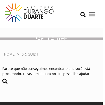
Skip
to
content
Primary Menu
IDD – Instituto Durango Duarte
Instituto Durango Duarte
Sr. Guidt
HOME
>
SR. GUIDT
Parece que não conseguimos encontrar o que você está
procurando. Talvez uma busca no site possa lhe ajudar.