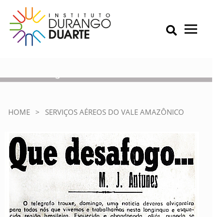
Skip
to
content
Primary Menu
IDD – Instituto Durango Duarte
Instituto Durango Duarte
Serviços Aéreos do Vale
Amazônico
HOME
>
SERVIÇOS AÉREOS DO VALE AMAZÔNICO