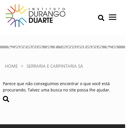
Skip
to
content
Primary Menu
IDD – Instituto Durango Duarte
Instituto Durango Duarte
Serraria e Carpintaria Sá
HOME
>
SERRARIA E CARPINTARIA SÁ
Parece que não conseguimos encontrar o que você está
procurando. Talvez uma busca no site possa lhe ajudar.